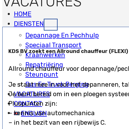
VACATURES
HOME
DIENSTEN
Depannage En Pechhulp
Speciaal Transport
KDS BV zoekt een Allround chauffeur (FLEXI)
Kraanwerken
Repatriëring
Allround chauffeur voor depannage/pechh
Steunpunt
Bus En Truck Berging
Je staat mee in voor het depanneren, ta
VACATURES
Je bent bereid om in een ploegen syste
CONTACT
Pluspunten zijn:
– kennis van automechanica
ENGLISH
– in het bezit van een rijbewijs C.