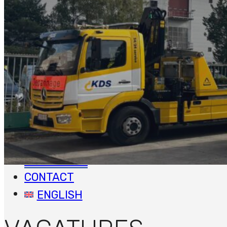
HOME
DIENSTEN
Depannage en pechhulp
Speciaal transport
Kraanwerken
Repatriëring
Steunpunt
Bus en truck berging
VACATURES
CONTACT
ENGLISH