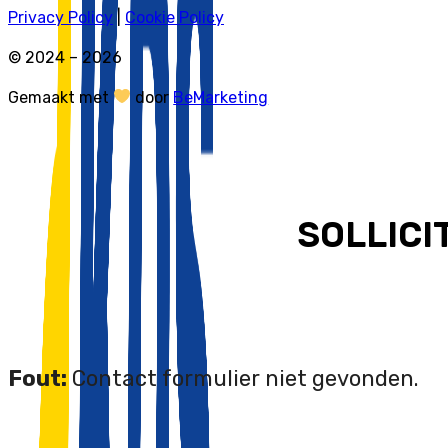
Privacy Policy
|
Cookie Policy
© 2024 – 2026
Gemaakt met
door
BeMarketing
SOLLICI
Fout:
Contact formulier niet gevonden.