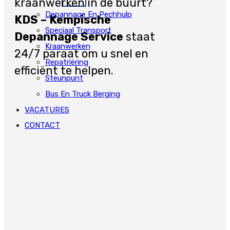
kraanwerken in de buurt?
Depannage En Pechhulp
KDS – Kempische
Speciaal Transport
Depannage Service
staat
Kraanwerken
24/7 paraat om u snel en
Repatriëring
efficiënt te helpen.
Steunpunt
Bus En Truck Berging
VACATURES
CONTACT