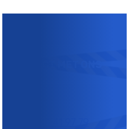
U KUNT NU
CONTACT MET ONS
OPNEMEN !
+32 (0)14 41 97 79