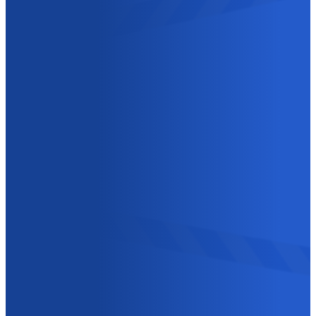
GROTENHOUTLAAN
10
2300 TURNHOUT
BELGIË
IS HET NIET DRINGEND?
JE KUNT OOK CONTACT