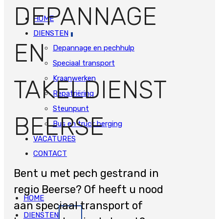
DEPANNAGE
HOME
DIENSTEN
EN
Depannage en pechhulp
Speciaal transport
Kraanwerken
TAKELDIENST
Repatriëring
Steunpunt
BEERSE
Bus en truck berging
VACATURES
CONTACT
Bent u met pech gestrand in
regio Beerse? Of heeft u nood
HOME
aan speciaal transport of
DIENSTEN