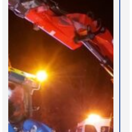
DIENSTEN
Depannage En Pechhulp
Speciaal Transport
Kraanwerken
Repatriëring
Steunpunt
Bus En Truck Berging
VACATURES
CONTACT
ENGLISH