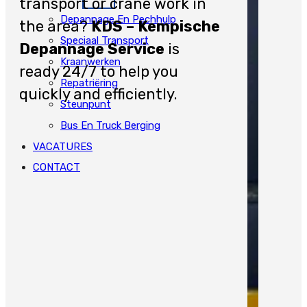
transport or crane work in
Depannage En Pechhulp
the area?
KDS – Kempische
Speciaal Transport
Depannage Service
is
Kraanwerken
ready 24/7 to help you
Repatriëring
quickly and efficiently.
Steunpunt
Bus En Truck Berging
VACATURES
CONTACT