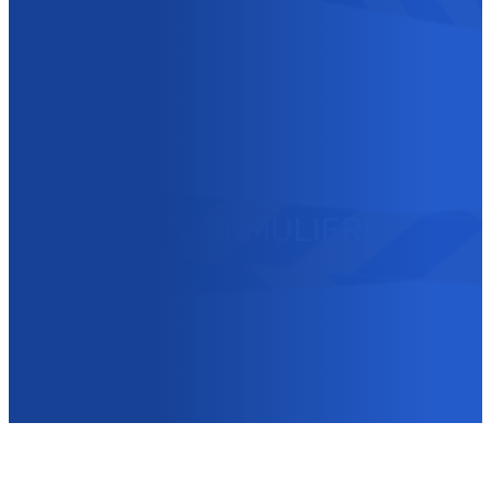
IS HET NIET DRINGEND?
JE KUNT OOK CONTACT
MET ONS OPNEMEN VIA
ONS
CONTACTFORMULIER!
Contacteer ons