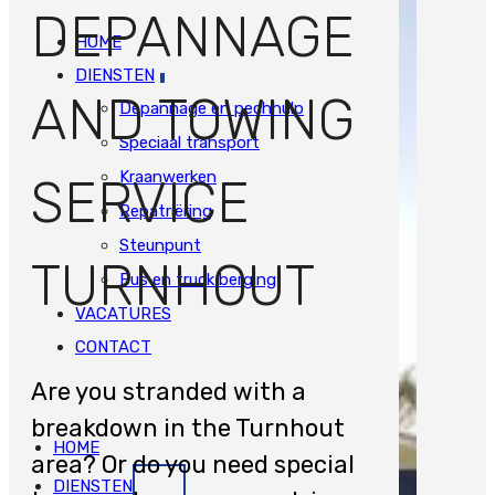
DEPANNAGE
HOME
DIENSTEN
AND TOWING
Depannage en pechhulp
Speciaal transport
Kraanwerken
SERVICE
Repatriëring
Steunpunt
TURNHOUT
Bus en truck berging
VACATURES
CONTACT
Are you stranded with a
breakdown in the Turnhout
HOME
area? Or do you need special
DIENSTEN