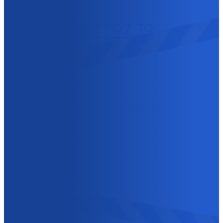
+32 (0)14 41 97 79
GROTENHOUTLAAN
10
2300 TURNHOUT
BELGIË