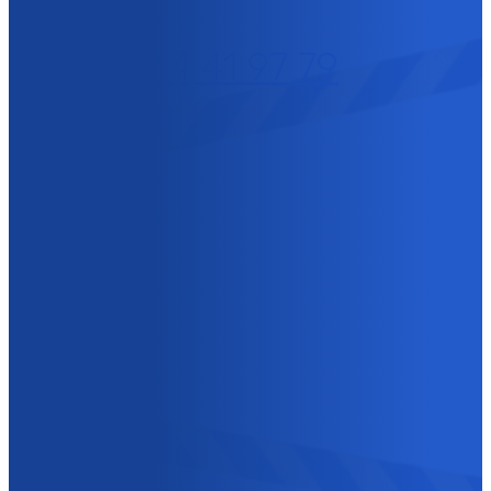
+32 (0)14 41 97 79
GROTENHOUTLAAN
10
2300 TURNHOUT
BELGIË