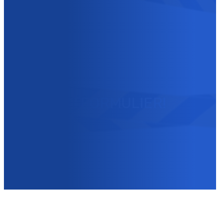
IS HET NIET DRINGEND?
JE KUNT OOK CONTACT
MET ONS OPNEMEN VIA
ONS
CONTACTFORMULIER!
Contacteer ons