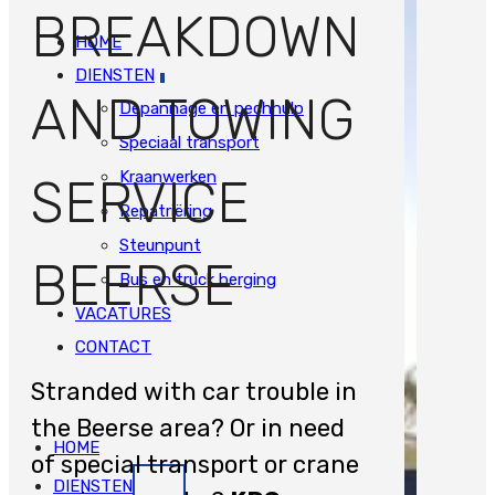
BREAKDOWN
HOME
DIENSTEN
AND TOWING
Depannage en pechhulp
Speciaal transport
Kraanwerken
SERVICE
Repatriëring
Steunpunt
BEERSE
Bus en truck berging
VACATURES
CONTACT
Stranded with car trouble in
the Beerse area? Or in need
HOME
of special transport or crane
DIENSTEN