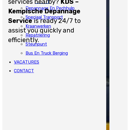
services nearby?
KDS –
Depannage En Pechhulp
Kempische Depannage
Speciaal Transport
Service
is ready 24/7 to
Kraanwerken
assist you quickly and
Repatriëring
efficiently.
Steunpunt
Bus En Truck Berging
VACATURES
CONTACT